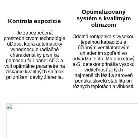
Optimalizovaný
systém s kvalitným
Kontrola expozície
obrazom
Je zabezpečená
Odolná röntgenka s vysokou
prostredníctvom technológie
tepelnou kapacitou a
uDose, ktorá automaticky
účinným ventilátorovým
vyhodnocuje radiačné
chladením spoľahlivo
charakteristiky prsníka
odvádza teplo. Malopixelový
pomocou full-panel AEC a
a-Si detektor prináša vysokú
volí optimálne parametre na
viditeľnosť aj tých
získanie kvalitných snímok
najmenších lézií a zároveň
pri znížení dávky žiarenia.
ponúka skvelú stabilitu pri
rôznych teplotách a vlhkosti.