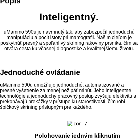
Popis
Inteligentný.
uMammo 590u je navrhnutý tak, aby zabezpečil jednoduchú
manipuláciu a pocit istoty pri mamografii. Našim cieľom je
poskytnúť presný a spoľahlivý skríning rakoviny prsníka, čím sa
otvára cesta ku včasnej diagnostike a kvalitnejšiemu životu.
Jednoduché ovládanie
uMammo 590u umožňuje jednoduché, automatizované a
presné vyšetrenie za menej než päť minút. Jeho inteligentné
technológie a jednoduchý pracovný postup zvyšujú efektivitu a
prekonávajú prekážky v prístupe ku starostlivosti, čím robí
špičkový skríning prístupným pre každého.
Polohovanie jedným kliknutím