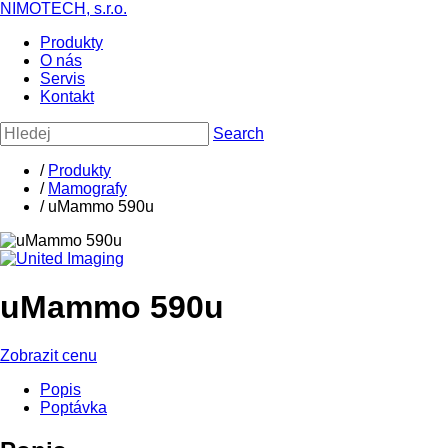
NIMOTECH, s.r.o.
Produkty
O nás
Servis
Kontakt
Search
/
Produkty
/
Mamografy
/ uMammo 590u
uMammo 590u
Zobrazit cenu
Popis
Poptávka