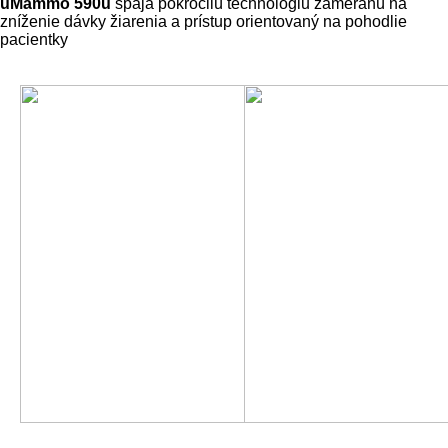
uMammo 590u
spája pokročilú technológiu zameranú na
zníženie dávky žiarenia a prístup orientovaný na pohodlie
pacientky